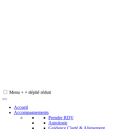
Menu
+
×
déplié
réduit
Redeviens-toi
Accueil
Accompagnements
Prendre RDV
Astrologie
Guidance Clarté & Alignement