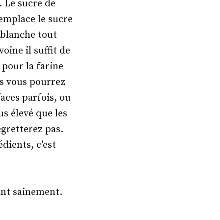
e. Le sucre de
emplace le sucre
 blanche tout
oine il suffit de
 pour la farine
ts vous pourrez
aces parfois, ou
us élevé que les
egretterez pas.
dients, c’est
ant sainement.