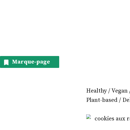
Marque-page
0
Healthy / Vegan 
Plant-based / De