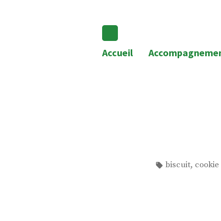
Redeviens-toi
Accueil
Accompagneme
Étiquettes :
,
biscuit
cookie