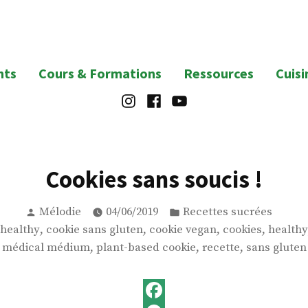
nts
Cours & Formations
Ressources
Cuisi
Instagram
Facebook
Youtube
Cookies sans soucis !
Publié
Publié
Mélodie
04/06/2019
Recettes sucrées
par
dans
,
,
,
,
 healthy
cookie sans gluten
cookie vegan
cookies
healthy
,
,
,
médical médium
plant-based cookie
recette
sans gluten