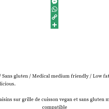
Facebook
Messenger
WhatsApp
Copy
Link
Partager
/ Sans gluten / Medical medium friendly / Low fat 
licious.