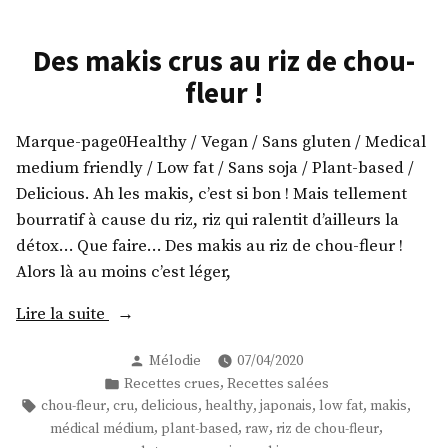
Des makis crus au riz de chou-
fleur !
Marque-page0Healthy / Vegan / Sans gluten / Medical
medium friendly / Low fat / Sans soja / Plant-based /
Delicious. Ah les makis, c’est si bon ! Mais tellement
bourratif à cause du riz, riz qui ralentit d’ailleurs la
détox… Que faire… Des makis au riz de chou-fleur !
Alors là au moins c’est léger,
« Des
Lire la suite
makis
Publié
Mélodie
07/04/2020
crus
par
Publié
,
Recettes crues
Recettes salées
au
dans
Étiquettes :
,
,
,
,
,
,
,
chou-fleur
cru
delicious
healthy
japonais
low fat
makis
riz
,
,
,
,
médical médium
plant-based
raw
riz de chou-fleur
de