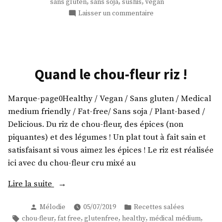
,
,
,
sans gluten
sans soja
sushis
vegan
chou-
sur
Laisser un commentaire
fleur
Des
makis
! »
crus
au
riz
Quand le chou-fleur riz !
de
chou-
Marque-page0Healthy / Vegan / Sans gluten / Medical
fleur
!
medium friendly / Fat-free/ Sans soja / Plant-based /
Delicious. Du riz de chou-fleur, des épices (non
piquantes) et des légumes ! Un plat tout à fait sain et
satisfaisant si vous aimez les épices ! Le riz est réalisée
ici avec du chou-fleur cru mixé au
« Quand
Lire la suite
le
Publié
Publié
Mélodie
05/07/2019
Recettes salées
chou-
par
dans
Étiquettes :
,
,
,
,
,
chou-fleur
fat free
glutenfree
healthy
médical médium