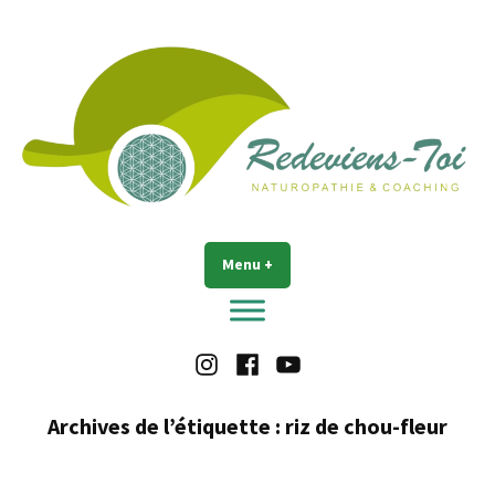
Accéder
au
contenu
Redeviens-toi
Menu
+
déplié
réduit
Instagram
Facebook
Youtube
Archives de l’étiquette :
riz de chou-fleur