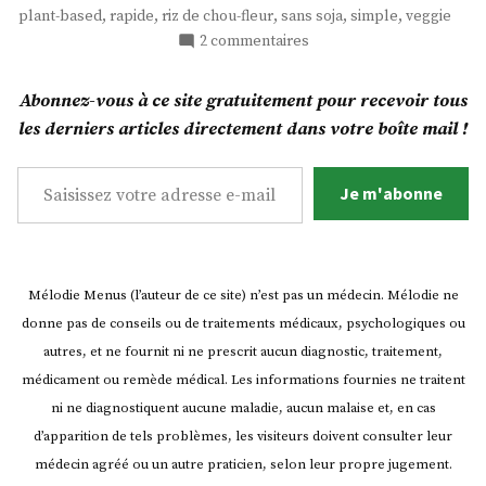
fleur
,
,
,
,
,
plant-based
rapide
riz de chou-fleur
sans soja
simple
veggie
riz
sur
2 commentaires
! »
Quand
le
Abonnez-vous à ce site gratuitement pour recevoir tous
chou-
les derniers articles directement dans votre boîte mail !
fleur
riz
Saisissez votre adresse e-mail…
!
Je m'abonne
Mélodie Menus (l’auteur de ce site) n’est pas un médecin. Mélodie ne
donne pas de conseils ou de traitements médicaux, psychologiques ou
autres, et ne fournit ni ne prescrit aucun diagnostic, traitement,
médicament ou remède médical. Les informations fournies ne traitent
ni ne diagnostiquent aucune maladie, aucun malaise et, en cas
d’apparition de tels problèmes, les visiteurs doivent consulter leur
médecin agréé ou un autre praticien, selon leur propre jugement.