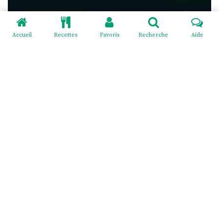
Accueil
Recettes
Favoris
Recherche
Aide
Redeviens-toi - EI Mélodie Menus
2 cité Pasteur, rue du Général Giraud, 02830 SAINT-