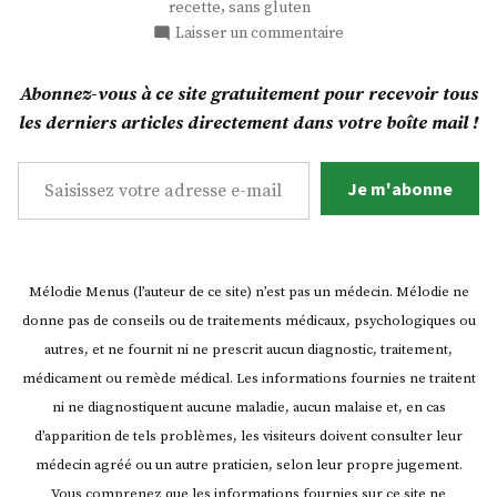
,
recette
sans gluten
Banana
sur
Laisser un commentaire
Bread
The
! »
3B
Abonnez-vous à ce site gratuitement pour recevoir tous
:
les derniers articles directement dans votre boîte mail !
The
Best
Saisissez votre adresse e-mail…
Banana
Je m'abonne
Bread
!
Mélodie Menus (l’auteur de ce site) n’est pas un médecin. Mélodie ne
donne pas de conseils ou de traitements médicaux, psychologiques ou
autres, et ne fournit ni ne prescrit aucun diagnostic, traitement,
médicament ou remède médical. Les informations fournies ne traitent
ni ne diagnostiquent aucune maladie, aucun malaise et, en cas
d’apparition de tels problèmes, les visiteurs doivent consulter leur
médecin agréé ou un autre praticien, selon leur propre jugement.
Vous comprenez que les informations fournies sur ce site ne