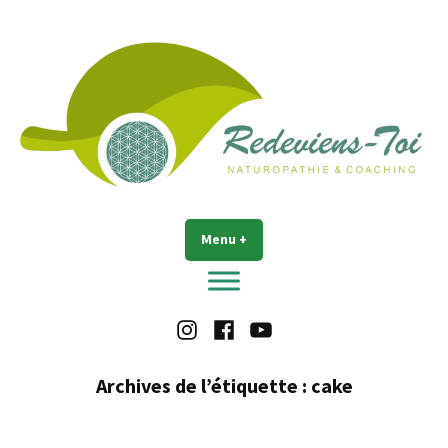
Accéder
au
contenu
Redeviens-toi
Menu
+
déplié
réduit
Instagram
Facebook
Youtube
Archives de l’étiquette :
cake