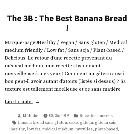
The 3B : The Best Banana Bread
!
Marque-page0Healthy / Vegan / Sans gluten / Medical
medium friendly / Low fat / Sans soja / Plant-based /
Delicious. Le retour d’une recette provenant du
médical médium, une recette absolument
merveilleuse à mes yeux ! Comment un gâteau aussi
bon peut-il avoir autant d’atouts (listés si dessus) ? Sa
texture est tellement moelleuse et ce sans matière
« The
Lire la suite
3B
Publié
Publié
Mélodie
08/06/2019
Recettes sucrées
:
par
dans
Étiquettes :
,
,
,
,
banana bread sans gluten
cake
gâteau
gâteau sain
The
,
,
,
,
,
healthy
low fat
médical médium
myrtilles
plant-based
Best