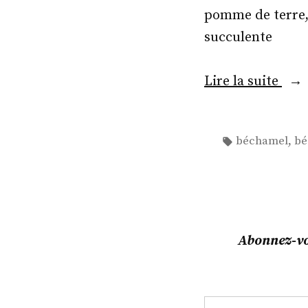
pomme de terre, 
succulente
« Gr
Lire la suite
de
cho
Étiquettes :
,
béchamel
bé
fleu
à
la
béc
veg
Abonnez-vou
!!! »
Saisissez votre adresse e-mail…