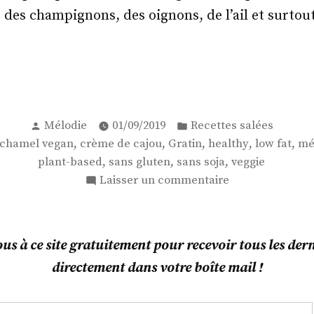
des champignons, des oignons, de l’ail et surtou
atin
Publié
Publié
u-
Mélodie
01/09/2019
Recettes salées
par
dans
,
,
,
,
,
chamel vegan
crème de cajou
Gratin
healthy
low fat
mé
r
,
,
,
plant-based
sans gluten
sans soja
veggie
sur
Laisser un commentaire
Gratin
hamel
de
chou-
an
s à ce site gratuitement pour recevoir tous les derni
fleur
directement dans votre boîte mail !
à
la
béchamel