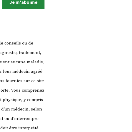
Je m'abonne
de conseils ou de
agnostic, traitement,
quent aucune maladie,
er leur médecin agréé
s fournies sur ce site
 sorte. Vous comprenez
t physique, y compris
s d’un médecin, selon
t ou d’interrompre
doit être interprété