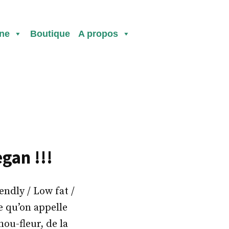
ine
Boutique
A propos
gan !!!
ndly / Low fat /
e qu’on appelle
ou-fleur, de la