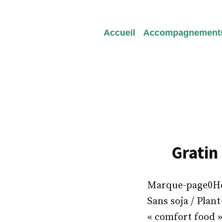
Redeviens-toi
Accueil
Accompagnement
Gratin
Marque-page0Heal
Sans soja / Plan
« comfort food »