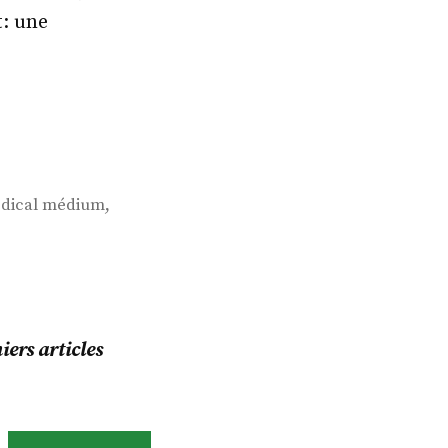
t: une
,
dical médium
ers articles