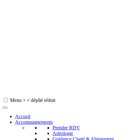
Menu
+
×
déplié
réduit
Redeviens-toi
Accueil
Accompagnements
Prendre RDV
Astrologie
Guidance Clarté & Alignement