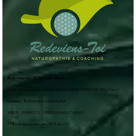
Redeviens-toi - EI Mélodie Menus
2 cité Pasteur, rue du Général Giraud, 02830 SAINT-MICHEL France
Contact
: Redeviens-toi
@
outlook.fr
SIREN : 918902271
- SIRET 91890227100025
TVA non applicable art.293 B du CGI