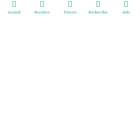
Accueil
Recettes
Favoris
Recherche
Aide
Redeviens-toi - EI Mélodie Menus
2 cité Pasteur, rue du Général Giraud, 02830 SAINT-
MICHEL France