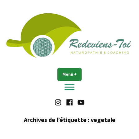
Accéder
au
contenu
Redeviens-toi
Menu
+
déplié
réduit
Instagram
Facebook
Youtube
Archives de l’étiquette :
vegetale