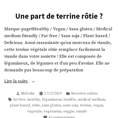
Une part de terrine rôtie ?
Marque-page0Healthy / Vegan / Sans gluten / Medical
medium friendly / Fat-free / Sans soja / Plant-based /
Delicious. Aussi rassasiante qu’un morceau de viande,
cette terrine végétale rôtie remplace facilement la
viande dans votre assiette ! Elle est composée de
légumineux, de légumes et d’un peu d’avoine. Elle ne
demande pas beaucoup de préparation
« Une
Lire la suite
part
Publié
Publié
Mélodie
17/12/2019
Recettes salées
de
par
dans
Étiquettes :
,
,
,
,
,
fat free
healthy
légumineux
lentille
médical médium
terrine
,
,
,
,
,
,
plant-based
rôtie
sans gluten
sans soja
terrine
vegan
rôtie
,
,
,
vegetale
vegetarian
veggie
viande
? »
sur
4 commentaires