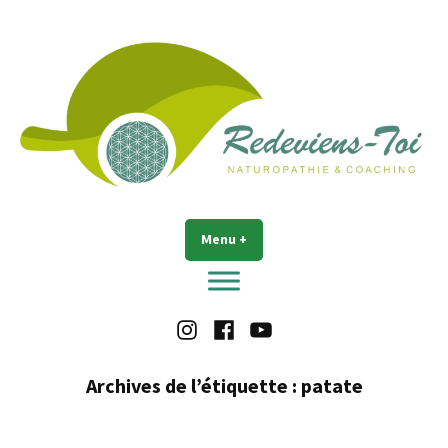
Accéder
au
contenu
Redeviens-toi
Menu
+
déplié
réduit
Instagram
Facebook
Youtube
Archives de l’étiquette :
patate