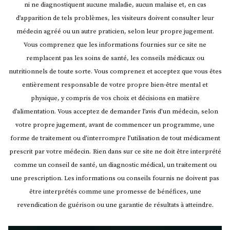
pompeux
(Quel
ni ne diagnostiquent aucune maladie, aucun malaise et, en cas
titre
!
d’apparition de tels problèmes, les visiteurs doivent consulter leur
long
;D
médecin agréé ou un autre praticien, selon leur propre jugement.
et
) »
pompeux
Vous comprenez que les informations fournies sur ce site ne
!
remplacent pas les soins de santé, les conseils médicaux ou
;D
nutritionnels de toute sorte. Vous comprenez et acceptez que vous êtes
)
entièrement responsable de votre propre bien-être mental et
physique, y compris de vos choix et décisions en matière
d’alimentation. Vous acceptez de demander l’avis d’un médecin, selon
votre propre jugement, avant de commencer un programme, une
forme de traitement ou d’interrompre l’utilisation de tout médicament
prescrit par votre médecin.
Rien dans sur ce site ne doit être interprété
comme un conseil de santé, un diagnostic médical, un traitement ou
une prescription. Les informations ou conseils fournis ne doivent pas
être interprétés comme une promesse de bénéfices, une
revendication de guérison ou une garantie de résultats à atteindre.