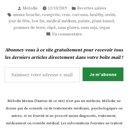
de
Publié
Publié
Mélodie
12/10/2019
Recettes salées
pommes
par
dans
Étiquettes :
,
,
,
,
,
,
amuse-bouche
courgette
crue
curcuma
healthy
invité
de
,
,
,
,
,
jour de fête
low fat
médical médium
patate
plant-based
terre
,
,
,
,
pommes de terre
râpé
sans gluten
sans soja
vegan
au
sur
Un commentaire
curcuma
Toasts
accompagnés
de
Abonnez-vous à ce site gratuitement pour recevoir tous
pommes
de
les derniers articles directement dans votre boîte mail !
de
courgette
terre
Saisissez votre adresse e-mail…
râpée
au
Je m'abonne
en
curcuma
sauce
accompagnés
de
!
courgette
(Quel
Mélodie Menus (l’auteur de ce site) n’est pas un médecin. Mélodie ne
râpée
titre
donne pas de conseils ou de traitements médicaux, psychologiques ou
en
long
sauce
autres, et ne fournit ni ne prescrit aucun diagnostic, traitement,
et
!
médicament ou remède médical. Les informations fournies ne traitent