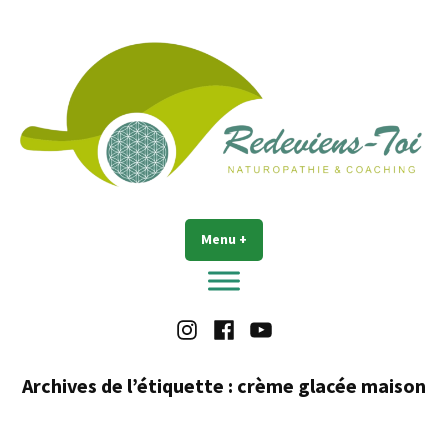
Accéder
au
contenu
Redeviens-toi
Menu
+
déplié
réduit
Instagram
Facebook
Youtube
Archives de l’étiquette :
crème glacée maison