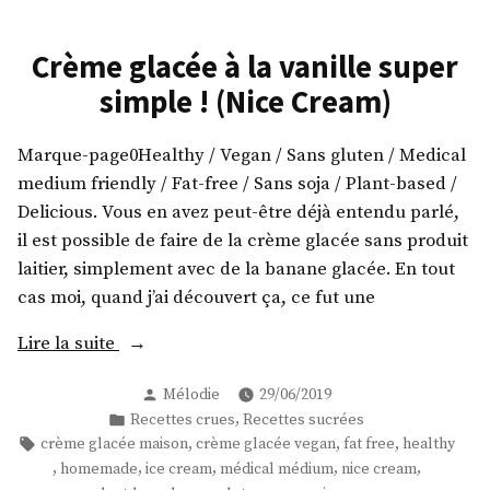
Crème glacée à la vanille super
simple ! (Nice Cream)
Marque-page0Healthy / Vegan / Sans gluten / Medical
medium friendly / Fat-free / Sans soja / Plant-based /
Delicious. Vous en avez peut-être déjà entendu parlé,
il est possible de faire de la crème glacée sans produit
laitier, simplement avec de la banane glacée. En tout
cas moi, quand j’ai découvert ça, ce fut une
« Crème
Lire la suite
glacée
Publié
Mélodie
29/06/2019
à
par
Publié
,
Recettes crues
Recettes sucrées
la
dans
Étiquettes :
,
,
,
crème glacée maison
crème glacée vegan
fat free
healthy
vanille
,
,
,
,
,
homemade
ice cream
médical médium
nice cream
super