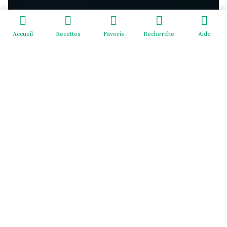
Accueil
Recettes
Favoris
Recherche
Aide
Redeviens-toi - EI Mélodie Menus
2 cité Pasteur, rue du Général Giraud, 02830 SAINT-