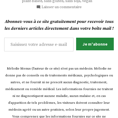
,
,
,
plant-based
sans gluten
sans soja
vegan
simple
sur
Laisser un commentaire
!
Crème
glacée
(Nice
Abonnez-vous à ce site gratuitement pour recevoir tous
à
Cream) »
les derniers articles directement dans votre boîte mail !
la
vanille
Saisissez votre adresse e-mail…
super
Je m'abonne
simple
!
(Nice
Cream)
Mélodie Menus (l’auteur de ce site) n’est pas un médecin. Mélodie ne
donne pas de conseils ou de traitements médicaux, psychologiques ou
autres, et ne fournit ni ne prescrit aucun diagnostic, traitement,
médicament ou remède médical. Les informations fournies ne traitent
ni ne diagnostiquent aucune maladie, aucun malaise et, en cas
d’apparition de tels problèmes, les visiteurs doivent consulter leur
médecin agréé ou un autre praticien, selon leur propre jugement.
Vous comprenez que les informations fournies sur ce site ne