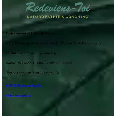
Redeviens-toi - EI Mélodie Menus
2 cité Pasteur, rue du Général Giraud, 02830 SAINT-MICHEL France
Contact
: Redeviens-toi
@
outlook.fr
SIREN : 918902271
- SIRET 91890227100025
TVA non applicable art.293 B du CGI
CGV & Mentions légales
Gérer les cookies