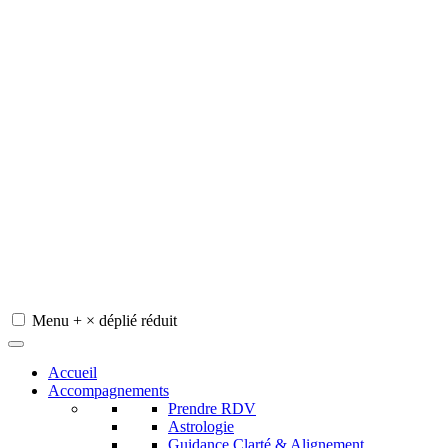
Menu
+
×
déplié
réduit
Redeviens-toi
Accueil
Accompagnements
Prendre RDV
Astrologie
Guidance Clarté & Alignement