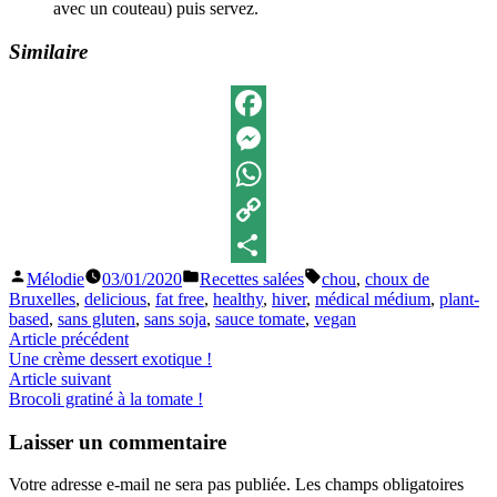
avec un couteau) puis servez.
Similaire
Facebook
Messenger
WhatsApp
Copy
Publié
Publié
Étiquettes :
Mélodie
03/01/2020
Recettes salées
chou
,
choux de
Link
Partager
par
dans
Bruxelles
,
delicious
,
fat free
,
healthy
,
hiver
,
médical médium
,
plant-
based
,
sans gluten
,
sans soja
,
sauce tomate
,
vegan
Navigation
Article
Article précédent
précédent :
Une crème dessert exotique !
de
Article
Article suivant
l’article
suivant
Brocoli gratiné à la tomate !
:
Laisser un commentaire
Votre adresse e-mail ne sera pas publiée.
Les champs obligatoires