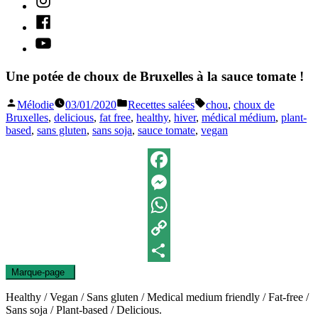
Facebook
Youtube
Une potée de choux de Bruxelles à la sauce tomate !
Publié
Publié
Étiquettes :
Mélodie
03/01/2020
Recettes salées
chou
,
choux de
par
dans
Bruxelles
,
delicious
,
fat free
,
healthy
,
hiver
,
médical médium
,
plant-
based
,
sans gluten
,
sans soja
,
sauce tomate
,
vegan
Facebook
Messenger
WhatsApp
Copy
Marque-page
0
Link
Partager
Healthy / Vegan / Sans gluten / Medical medium friendly / Fat-free /
Sans soja / Plant-based / Delicious.