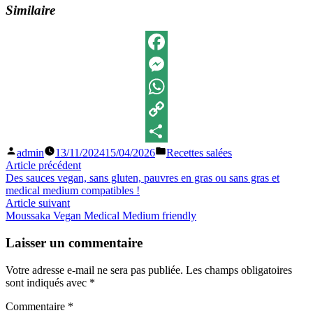
Similaire
Facebook
Messenger
WhatsApp
Copy
Publié
Publié
admin
13/11/2024
15/04/2026
Recettes salées
Link
Partager
par
dans
Navigation
Article
Article précédent
précédent :
Des sauces vegan, sans gluten, pauvres en gras ou sans gras et
de
medical medium compatibles !
l’article
Article
Article suivant
suivant
Moussaka Vegan Medical Medium friendly
:
Laisser un commentaire
Votre adresse e-mail ne sera pas publiée.
Les champs obligatoires
sont indiqués avec
*
Commentaire
*