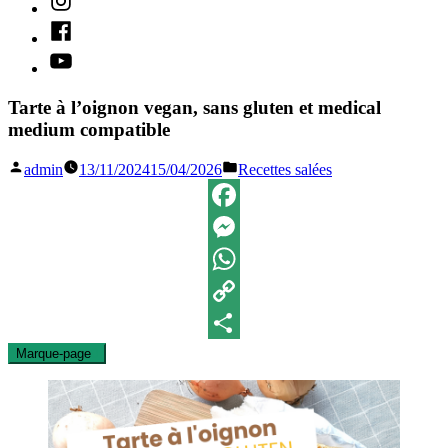
Facebook
Youtube
Tarte à l’oignon vegan, sans gluten et medical
medium compatible
Publié
Publié
admin
13/11/2024
15/04/2026
Recettes salées
par
dans
Facebook
Messenger
WhatsApp
Copy
Marque-page
0
Link
Partager