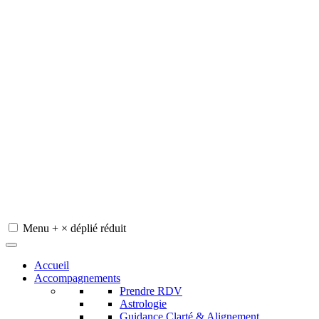
Menu
+
×
déplié
réduit
Redeviens-toi
Accueil
Accompagnements
Prendre RDV
Astrologie
Guidance Clarté & Alignement