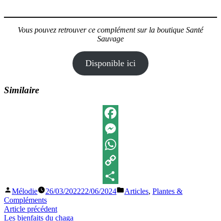
Vous pouvez retrouver ce complément sur la boutique Santé
Sauvage
Disponible ici
Similaire
Facebook
Messenger
WhatsApp
Copy
Publié
Publié
Mélodie
26/03/2022
22/06/2024
Articles
,
Plantes &
Link
Partager
par
dans
Compléments
Navigation
Article
Article précédent
précédent :
Les bienfaits du chaga