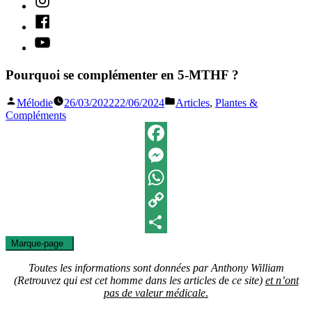
Facebook
Youtube
Pourquoi se complémenter en 5-MTHF ?
Publié
Publié
Mélodie
26/03/2022
22/06/2024
Articles
,
Plantes &
par
dans
Compléments
Facebook
Messenger
WhatsApp
Copy
Marque-page
0
Link
Partager
Toutes les informations sont données par Anthony William
(Retrouvez qui est cet homme dans les articles d
e
ce site)
et n’ont
pas de valeur médicale
.