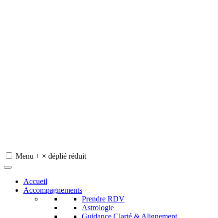
Menu
+
×
déplié
réduit
Redeviens-toi
Accueil
Accompagnements
Prendre RDV
Astrologie
Guidance Clarté & Alignement