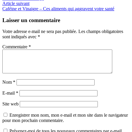
de
Article
Article suivant
l’article
suivant
Caféine et Vinaigre – Ces aliments qui aggravent votre santé
:
Laisser un commentaire
Votre adresse e-mail ne sera pas publiée.
Les champs obligatoires
sont indiqués avec
*
Commentaire
*
Nom
*
E-mail
*
Site web
Enregistrer mon nom, mon e-mail et mon site dans le navigateur
pour mon prochain commentaire.
Prévenez-moi de tous les nouveaux commentaires par e-mail.