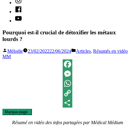
Facebook
Youtube
Pourquoi est-il crucial de détoxifier les métaux
lourds ?
Publié
Publié
Mélodie
23/02/2022
22/06/2024
Articles
,
Résumés en vidéo
par
dans
MM
Facebook
Messenger
WhatsApp
Copy
Marque-page
0
Link
Partager
Résumé en vidéo des infos partagées par Médical Médium