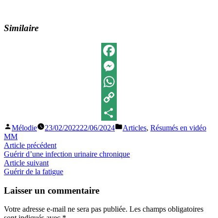
Similaire
Facebook
Messenger
WhatsApp
Copy
Publié
Publié
Mélodie
23/02/2022
22/06/2024
Articles
,
Résumés en vidéo
Link
Partager
par
dans
MM
Navigation
Article
Article précédent
précédent :
Guérir d’une infection urinaire chronique
de
Article
Article suivant
l’article
suivant
Guérir de la fatigue
:
Laisser un commentaire
Votre adresse e-mail ne sera pas publiée.
Les champs obligatoires
sont indiqués avec
*