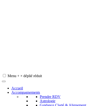
Menu
+
×
déplié
réduit
Redeviens-toi
Accueil
Accompagnements
Prendre RDV
Astrologie
Guidance Clarté & Alignement