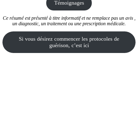
Témoignages
Ce résumé est présenté à titre informatif et ne remplace pas un avis ,
un diagnostic, un traitement ou une prescription médicale.
Si vous désirez commencer les protocoles de
guérison, c’est ici
N’hésitez pas à partager cet article
avec les personnes que vous
connaissez qui souffrent
d’infections urinaires, cela
pourrait changer leur vie.