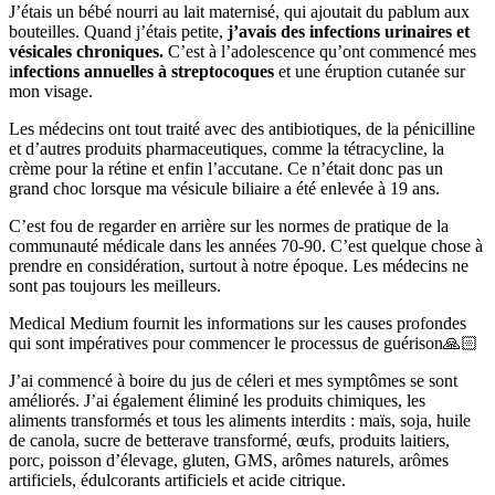
J’étais un bébé nourri au lait maternisé, qui ajoutait du pablum aux
bouteilles. Quand j’étais petite,
j’avais des infections urinaires et
vésicales chroniques.
C’est à l’adolescence qu’ont commencé mes
i
nfections annuelles à streptocoques
et une éruption cutanée sur
mon visage.
Les médecins ont tout traité avec des antibiotiques, de la pénicilline
et d’autres produits pharmaceutiques, comme la tétracycline, la
crème pour la rétine et enfin l’accutane. Ce n’était donc pas un
grand choc lorsque ma vésicule biliaire a été enlevée à 19 ans.
C’est fou de regarder en arrière sur les normes de pratique de la
communauté médicale dans les années 70-90. C’est quelque chose à
prendre en considération, surtout à notre époque. Les médecins ne
sont pas toujours les meilleurs.
Medical Medium fournit les informations sur les causes profondes
qui sont impératives pour commencer le processus de guérison🙏🏻
J’ai commencé à boire du jus de céleri et mes symptômes se sont
améliorés. J’ai également éliminé les produits chimiques, les
aliments transformés et tous les aliments interdits : maïs, soja, huile
de canola, sucre de betterave transformé, œufs, produits laitiers,
porc, poisson d’élevage, gluten, GMS, arômes naturels, arômes
artificiels, édulcorants artificiels et acide citrique.