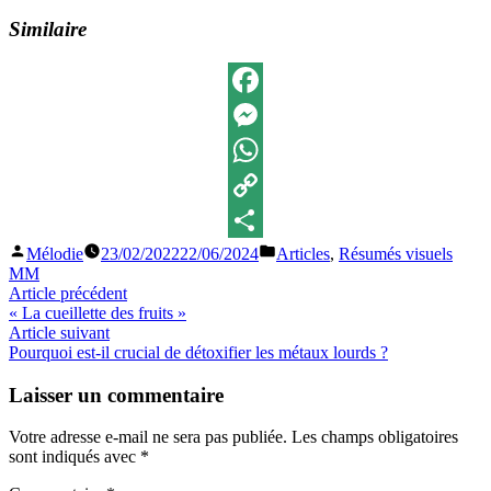
Similaire
Facebook
Messenger
WhatsApp
Copy
Publié
Publié
Mélodie
23/02/2022
22/06/2024
Articles
,
Résumés visuels
Link
Partager
par
dans
MM
Navigation
Article
Article précédent
précédent :
« La cueillette des fruits »
de
Article
Article suivant
l’article
suivant
Pourquoi est-il crucial de détoxifier les métaux lourds ?
:
Laisser un commentaire
Votre adresse e-mail ne sera pas publiée.
Les champs obligatoires
sont indiqués avec
*