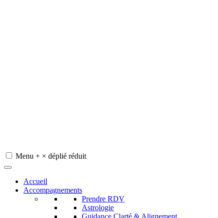
Menu
+
×
déplié
réduit
Redeviens-toi
Accueil
Accompagnements
Prendre RDV
Astrologie
Guidance Clarté & Alignement