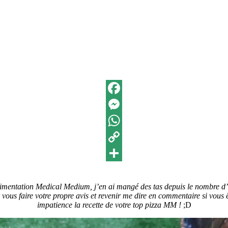
Facebook
Messenger
WhatsApp
Copy
Link
Partager
limentation Medical Medium, j’en ai mangé des tas depuis le nombre d’a
our vous faire votre propre avis et revenir me dire en commentaire si vous
impatience la recette de votre top pizza MM !
;D