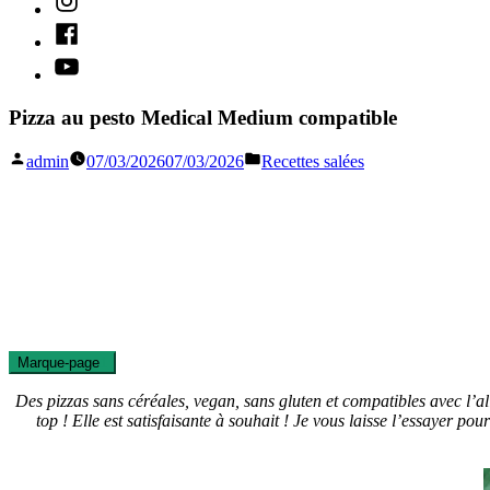
Facebook
Youtube
Pizza au pesto Medical Medium compatible
Publié
Publié
admin
07/03/2026
07/03/2026
Recettes salées
par
dans
Marque-page
1
Des pizzas sans céréales, vegan, sans gluten et compatibles avec l’a
top ! Elle est satisfaisante à souhait ! Je vous laisse l’essayer p