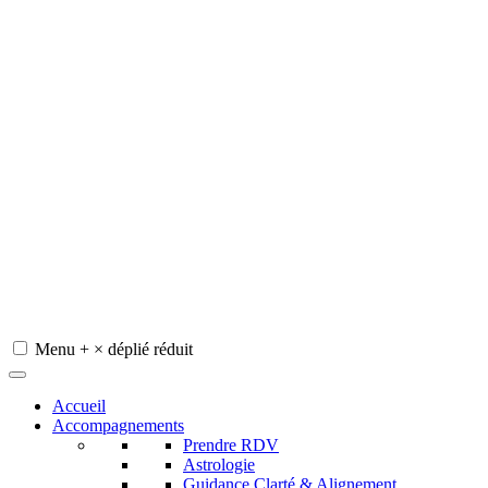
Menu
+
×
déplié
réduit
Redeviens-toi
Accueil
Accompagnements
Prendre RDV
Astrologie
Guidance Clarté & Alignement