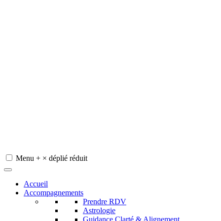
Menu
+
×
déplié
réduit
Redeviens-toi
Accueil
Accompagnements
Prendre RDV
Astrologie
Guidance Clarté & Alignement