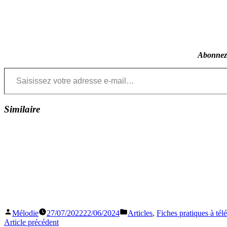
Abonnez-v
Saisissez votre adresse e-mail…
Similaire
Publié
Publié
Mélodie
27/07/2022
22/06/2024
Articles
,
Fiches pratiques à tél
par
dans
Navigation
Article
Article précédent