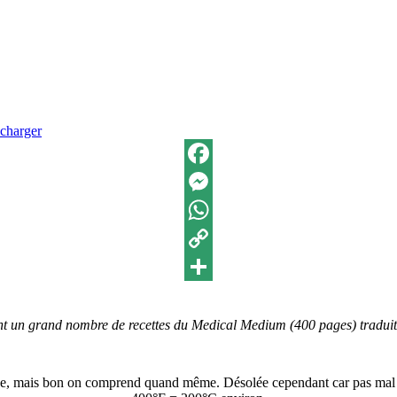
écharger
Facebook
Messenger
WhatsApp
Copy
Link
Partager
pant un grand nombre de recettes du Medical Medium (400 pages) traduit
que, mais bon on comprend quand même. Désolée cependant car pas mal de