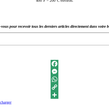
400°F = 200°C environ.
ous pour recevoir tous les derniers articles directement dans votre b
Facebook
Messenger
WhatsApp
Copy
écharger
Link
Partager