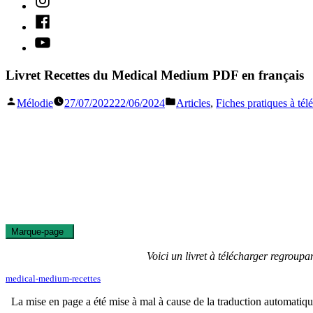
Facebook
Youtube
Livret Recettes du Medical Medium PDF en français
Publié
Publié
Mélodie
27/07/2022
22/06/2024
Articles
,
Fiches pratiques à tél
par
dans
Marque-page
0
Voici un livret à télécharger regrou
medical-medium-recettes
La mise en page a été mise à mal à cause de la traduction automati