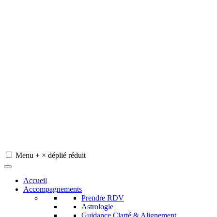
Menu
+
×
déplié
réduit
Redeviens-toi
Accueil
Accompagnements
Prendre RDV
Astrologie
Guidance Clarté & Alignement