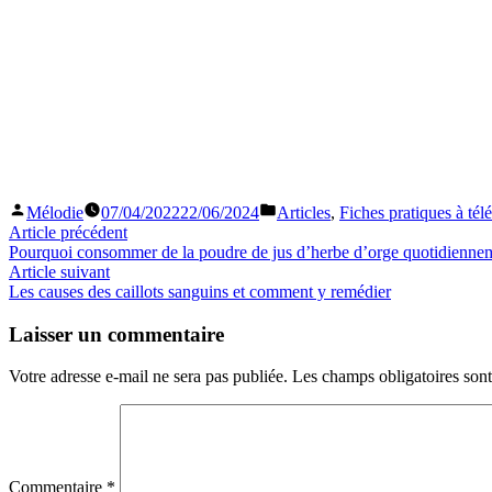
Publié
Publié
Mélodie
07/04/2022
22/06/2024
Articles
,
Fiches pratiques à tél
par
dans
Navigation
Article
Article précédent
précédent :
Pourquoi consommer de la poudre de jus d’herbe d’orge quotidienne
de
Article
Article suivant
l’article
suivant
Les causes des caillots sanguins et comment y remédier
:
Laisser un commentaire
Votre adresse e-mail ne sera pas publiée.
Les champs obligatoires son
Commentaire
*