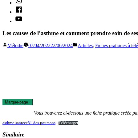
Facebook
Youtube
Les causes de l’asthme et comment prendre soin de s
Publié
Publié
Mélodie
07/04/2022
22/06/2024
Articles
,
Fiches pratiques à tél
par
dans
Marque-page
0
Vous trouverez ci-dessous une fiche pratique créée p
asthme-santecc81-des-poumons
Télécharger
Similaire