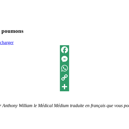
es poumons
écharger
Facebook
Messenger
WhatsApp
Copy
Link
Partager
ar Anthony William le Médical Médium traduite en français que vous pou