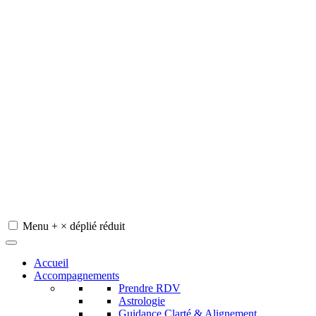
Menu
+
×
déplié
réduit
Redeviens-toi
Accueil
Accompagnements
Prendre RDV
Astrologie
Guidance Clarté & Alignement