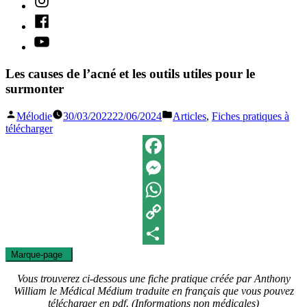
Facebook
Youtube
Les causes de l’acné et les outils utiles pour le
surmonter
Publié
Publié
Mélodie
30/03/2022
22/06/2024
Articles
,
Fiches pratiques à
par
dans
télécharger
Facebook
Messenger
WhatsApp
Copy
Marque-page
0
Link
Partager
Vous trouverez ci-dessous une fiche pratique créée par Anthony
William le Médical Médium traduite en français que vous pouvez
télécharger en pdf.
(Informations non médicales)