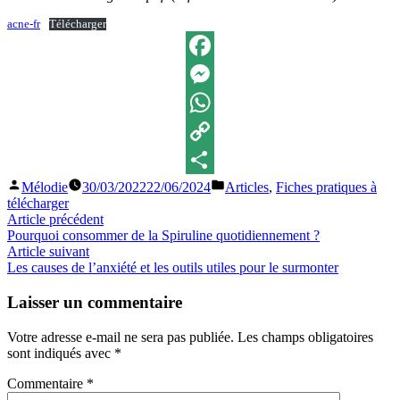
acne-fr
Télécharger
Facebook
Messenger
WhatsApp
Copy
Publié
Publié
Mélodie
30/03/2022
22/06/2024
Articles
,
Fiches pratiques à
Link
Partager
par
dans
télécharger
Navigation
Article
Article précédent
précédent :
Pourquoi consommer de la Spiruline quotidiennement ?
de
Article
Article suivant
l’article
suivant
Les causes de l’anxiété et les outils utiles pour le surmonter
:
Laisser un commentaire
Votre adresse e-mail ne sera pas publiée.
Les champs obligatoires
sont indiqués avec
*
Commentaire
*