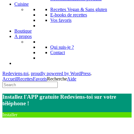
Cuisine
Recettes Vegan & Sans gluten
E-books de recettes
Vos favoris
Boutique
A propos
Qui suis-je ?
Contact
Redeviens-toi
,
proudly powered by WordPress
.
Accueil
Recettes
Favoris
Recherche
Aide
Installez l'APP gratuite Redeviens-toi sur votre
téléphone !
Installer