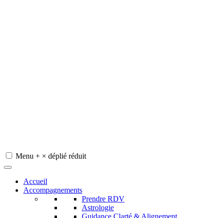
Menu
+
×
déplié
réduit
Redeviens-toi
Accueil
Accompagnements
Prendre RDV
Astrologie
Guidance Clarté & Alignement