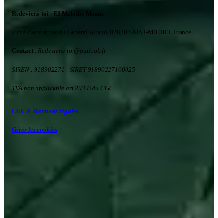
Redeviens-toi - EI Mélodie Menus
2 cité Pasteur, rue du Général Giraud, 02830 SAINT-MICHEL France
Contact
: Redeviens-toi
@
outlook.fr
SIREN : 918902271
- SIRET 91890227100025
TVA non applicable art.293 B du CGI
CGV & Mentions légales
Gérer les cookies