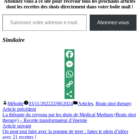
Abonnez vous à ce site pour recevoir tous les prochains articles
dont les recettes des shots directement dans votre boîte mail !
Saisissez votre adresse e-mail…
Abonnez-vous
Similaire
Facebook
Messenger
WhatsApp
Copy
Publié
Publié
Mélodie
03/11/2022
22/06/2024
Articles
,
Brain shot therapy
Link
Partager
par
dans
Navigation
Article
Article précédent
précédent :
La thérapie du cerveau par les shots de Medical Medium (Brain shot
de
therapy) – Recette transformateur d’énergie
l’article
Article
Article suivant
suivant
On peut tout faire avec la pomme de terre : faites le plein d’idées
:
avec 21 recettes !