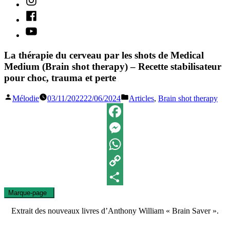
Facebook
Youtube
La thérapie du cerveau par les shots de Medical
Medium (Brain shot therapy) – Recette stabilisateur
pour choc, trauma et perte
Publié
Publié
Mélodie
03/11/2022
22/06/2024
Articles
,
Brain shot therapy
par
dans
Facebook
Messenger
WhatsApp
Copy
Marque-page
0
Link
Partager
Extrait des nouveaux livres d’Anthony William « Brain Saver ».