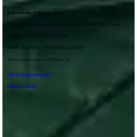
Redeviens-toi - EI Mélodie Menus
2 cité Pasteur, rue du Général Giraud, 02830 SAINT-MICHEL France
Contact
: Redeviens-toi
@
outlook.fr
SIREN : 918902271
- SIRET 91890227100025
TVA non applicable art.293 B du CGI
CGV & Mentions légales
Gérer les cookies