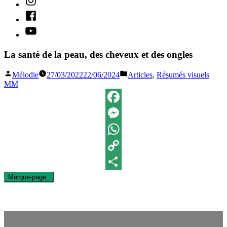
Facebook
Youtube
La santé de la peau, des cheveux et des ongles
Publié
Publié
Mélodie
27/03/2022
22/06/2024
Articles
,
Résumés visuels
par
dans
MM
Facebook
Messenger
WhatsApp
Copy
Marque-page
0
Link
Partager