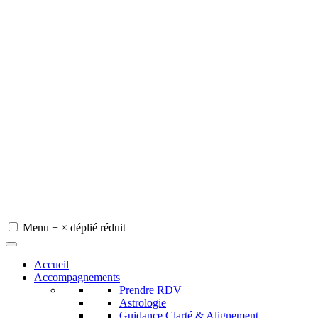
Menu
+
×
déplié
réduit
Redeviens-toi
Accueil
Accompagnements
Prendre RDV
Astrologie
Guidance Clarté & Alignement