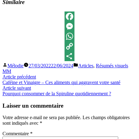
Similaire
Facebook
Messenger
WhatsApp
Copy
Publié
Publié
Mélodie
27/03/2022
22/06/2024
Articles
,
Résumés visuels
Link
Partager
par
dans
MM
Navigation
Article
Article précédent
précédent :
Caféine et Vinaigre – Ces aliments qui aggravent votre santé
de
Article
Article suivant
l’article
suivant
Pourquoi consommer de la Spiruline quotidiennement ?
:
Laisser un commentaire
Votre adresse e-mail ne sera pas publiée.
Les champs obligatoires
sont indiqués avec
*
Commentaire
*