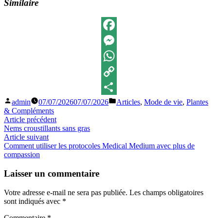
Similaire
Facebook
Messenger
WhatsApp
Copy
Publié
Publié
admin
07/07/2026
07/07/2026
Articles
,
Mode de vie
,
Plantes
Link
Partager
par
dans
& Compléments
Navigation
Article
Article précédent
précédent :
Nems croustillants sans gras
de
Article
Article suivant
l’article
suivant
Comment utiliser les protocoles Medical Medium avec plus de
:
compassion
Laisser un commentaire
Votre adresse e-mail ne sera pas publiée.
Les champs obligatoires
sont indiqués avec
*
Commentaire
*