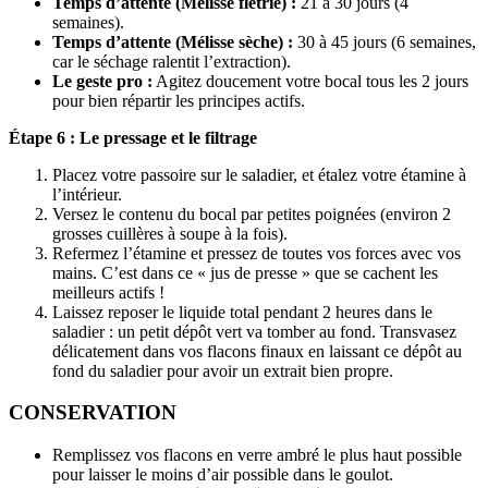
Temps d’attente (Mélisse flétrie) :
21 à 30 jours (4
semaines).
Temps d’attente (Mélisse sèche) :
30 à 45 jours (6 semaines,
car le séchage ralentit l’extraction).
Le geste pro :
Agitez doucement votre bocal tous les 2 jours
pour bien répartir les principes actifs.
Étape 6 : Le pressage et le filtrage
Placez votre passoire sur le saladier, et étalez votre étamine à
l’intérieur.
Versez le contenu du bocal par petites poignées (environ 2
grosses cuillères à soupe à la fois).
Refermez l’étamine et pressez de toutes vos forces avec vos
mains. C’est dans ce « jus de presse » que se cachent les
meilleurs actifs !
Laissez reposer le liquide total pendant 2 heures dans le
saladier : un petit dépôt vert va tomber au fond. Transvasez
délicatement dans vos flacons finaux en laissant ce dépôt au
fond du saladier pour avoir un extrait bien propre.
CONSERVATION
Remplissez vos flacons en verre ambré le plus haut possible
pour laisser le moins d’air possible dans le goulot.