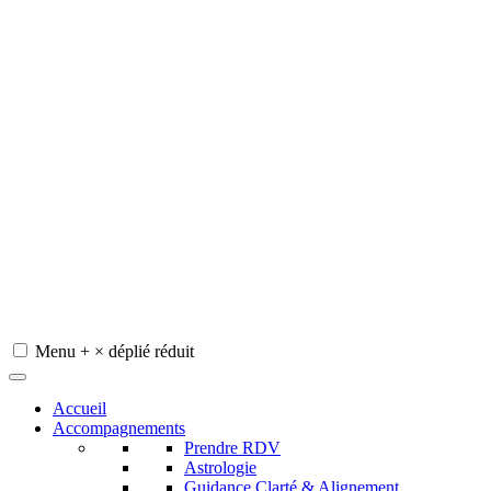
Menu
+
×
déplié
réduit
Redeviens-toi
Accueil
Accompagnements
Prendre RDV
Astrologie
Guidance Clarté & Alignement