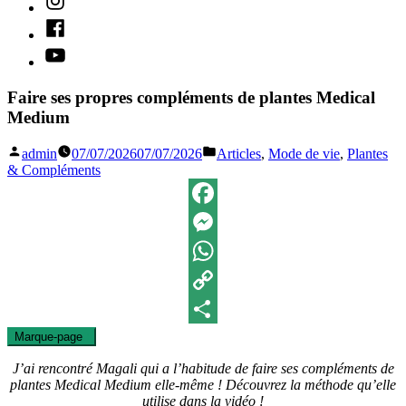
Facebook
Youtube
Faire ses propres compléments de plantes Medical
Medium
Publié
Publié
admin
07/07/2026
07/07/2026
Articles
,
Mode de vie
,
Plantes
par
dans
& Compléments
Facebook
Messenger
WhatsApp
Copy
Marque-page
0
Link
Partager
J’ai rencontré Magali qui a l’habitude de faire ses compléments de
plantes Medical Medium elle-même ! Découvrez la méthode qu’elle
utilise dans la vidéo !