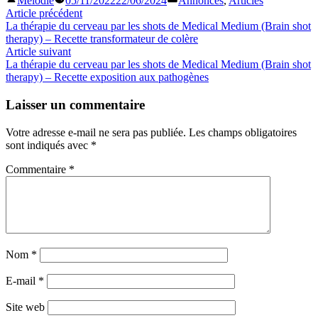
Mélodie
05/11/2022
22/06/2024
Annonces
,
Articles
Link
Partager
par
dans
Navigation
Article
Article précédent
précédent :
La thérapie du cerveau par les shots de Medical Medium (Brain shot
de
therapy) – Recette transformateur de colère
l’article
Article
Article suivant
suivant
La thérapie du cerveau par les shots de Medical Medium (Brain shot
:
therapy) – Recette exposition aux pathogènes
Laisser un commentaire
Votre adresse e-mail ne sera pas publiée.
Les champs obligatoires
sont indiqués avec
*
Commentaire
*
Nom
*
E-mail
*
Site web