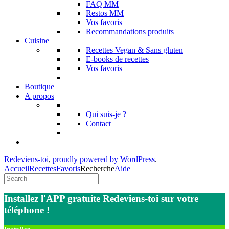
FAQ MM
Restos MM
Vos favoris
Recommandations produits
Cuisine
Recettes Vegan & Sans gluten
E-books de recettes
Vos favoris
Boutique
A propos
Qui suis-je ?
Contact
Redeviens-toi
,
proudly powered by WordPress
.
Accueil
Recettes
Favoris
Recherche
Aide
Installez l'APP gratuite Redeviens-toi sur votre
téléphone !