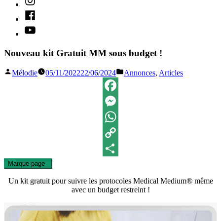
Facebook
Youtube
Nouveau kit Gratuit MM sous budget !
Publié
Publié
Mélodie
05/11/2022
22/06/2024
Annonces
,
Articles
par
dans
Facebook
Messenger
WhatsApp
Copy
Marque-page
0
Link
Partager
Un kit gratuit pour suivre les protocoles Medical Medium®️ même
avec un budget restreint !