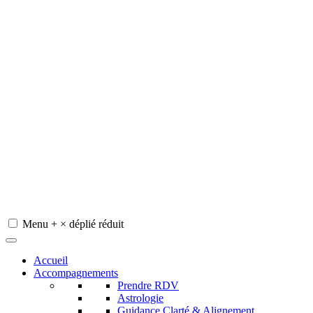
Menu
+
×
déplié
réduit
Redeviens-toi
Accueil
Accompagnements
Prendre RDV
Astrologie
Guidance Clarté & Alignement