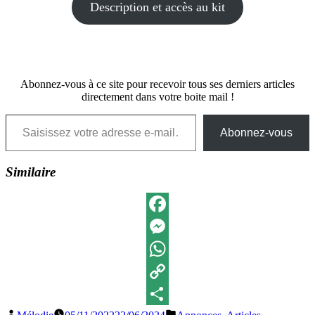
Description et accès au kit
Abonnez-vous à ce site pour recevoir tous ses derniers articles
directement dans votre boite mail !
Saisissez votre adresse e-mail…
Abonnez-vous
Similaire
Facebook
Messenger
WhatsApp
Copy
Publié
Publié