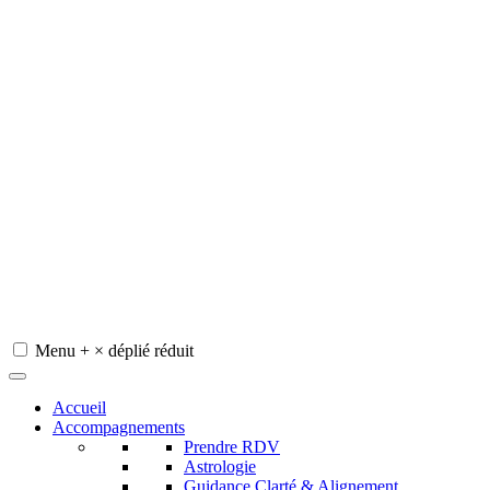
Menu
+
×
déplié
réduit
Redeviens-toi
Accueil
Accompagnements
Prendre RDV
Astrologie
Guidance Clarté & Alignement