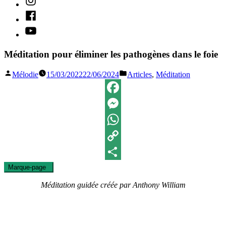
Facebook
Youtube
Méditation pour éliminer les pathogènes dans le foie
Publié
Publié
Mélodie
15/03/2022
22/06/2024
Articles
,
Méditation
par
dans
Facebook
Messenger
WhatsApp
Copy
Marque-page
0
Link
Partager
Méditation guidée créée par Anthony William