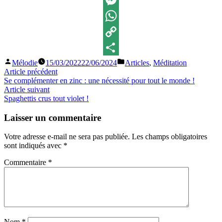
Messenger
WhatsApp
Copy
Publié
Publié
Mélodie
15/03/2022
22/06/2024
Articles
,
Méditation
Link
Partager
par
dans
Navigation
Article
Article précédent
précédent :
Se complémenter en zinc : une nécessité pour tout le monde !
de
Article
Article suivant
l’article
suivant
Spaghettis crus tout violet !
:
Laisser un commentaire
Votre adresse e-mail ne sera pas publiée.
Les champs obligatoires
sont indiqués avec
*
Commentaire
*
Nom
*