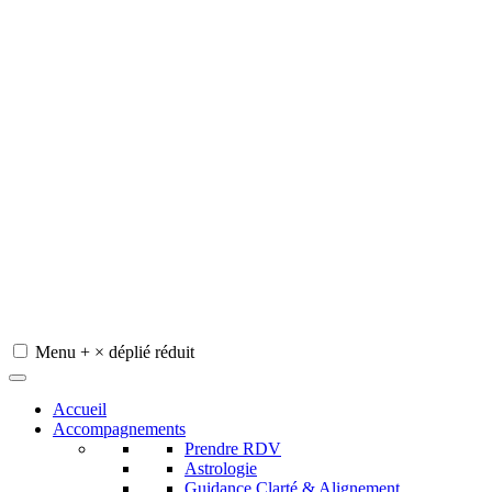
Menu
+
×
déplié
réduit
Redeviens-toi
Accueil
Accompagnements
Prendre RDV
Astrologie
Guidance Clarté & Alignement