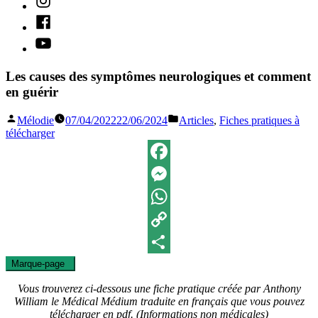
Facebook
Youtube
Les causes des symptômes neurologiques et comment
en guérir
Publié
Publié
Mélodie
07/04/2022
22/06/2024
Articles
,
Fiches pratiques à
par
dans
télécharger
Facebook
Messenger
WhatsApp
Copy
Marque-page
0
Link
Partager
Vous trouverez ci-dessous une fiche pratique créée par Anthony
William le Médical Médium traduite en français que vous pouvez
télécharger en pdf.
(Informations non médicales)