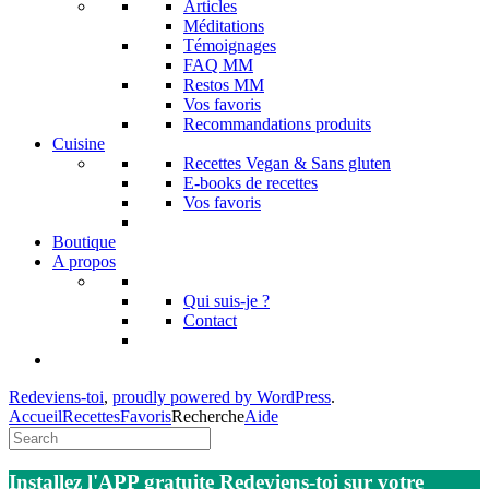
Articles
Méditations
Témoignages
FAQ MM
Restos MM
Vos favoris
Recommandations produits
Cuisine
Recettes Vegan & Sans gluten
E-books de recettes
Vos favoris
Boutique
A propos
Qui suis-je ?
Contact
Redeviens-toi
,
proudly powered by WordPress
.
Accueil
Recettes
Favoris
Recherche
Aide
Installez l'APP gratuite Redeviens-toi sur votre