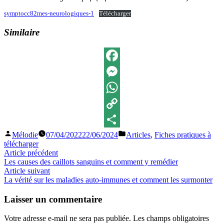
symptocc82mes-neurologiques-1
Télécharger
Similaire
Facebook
Messenger
WhatsApp
Copy
Publié
Publié
Mélodie
07/04/2022
22/06/2024
Articles
,
Fiches pratiques à
Link
Partager
par
dans
télécharger
Navigation
Article
Article précédent
précédent :
Les causes des caillots sanguins et comment y remédier
de
Article
Article suivant
l’article
suivant
La vérité sur les maladies auto-immunes et comment les surmonter
:
Laisser un commentaire
Votre adresse e-mail ne sera pas publiée.
Les champs obligatoires