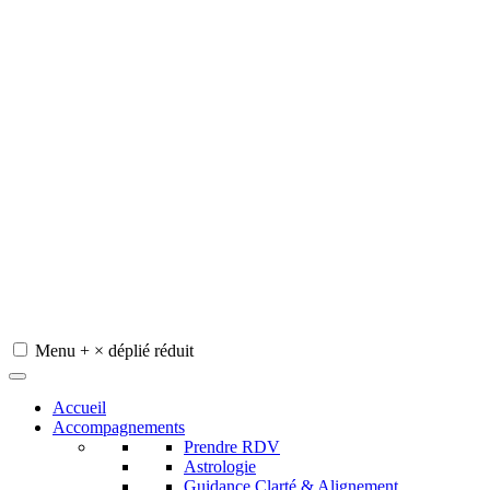
Menu
+
×
déplié
réduit
Redeviens-toi
Accueil
Accompagnements
Prendre RDV
Astrologie
Guidance Clarté & Alignement