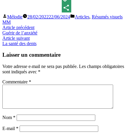
Copy
Publié
Publié
Mélodie
28/02/2022
22/06/2024
Articles
,
Résumés visuels
Link
Partager
par
dans
MM
Navigation
Article
Article précédent
précédent :
Guérir de l’anxiété
de
Article
Article suivant
l’article
suivant
La santé des dents
:
Laisser un commentaire
Votre adresse e-mail ne sera pas publiée.
Les champs obligatoires
sont indiqués avec
*
Commentaire
*
Nom
*
E-mail
*