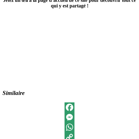
Jetez un œil à la page d’accueil de ce site pour découvrir tout ce
qui y est partagé !
N’hésitez pas à partager cet article
avec les personnes que vous
connaissez qui souffrent de
ballonnement, cela pourrait
changer leur vie.
Similaire
Facebook
Messenger
WhatsApp