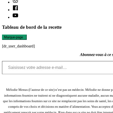
Facebook
Youtube
Tableau de bord de la recette
Marque-page
0
[dr_user_dashboard]
Abonnez-vous à ce si
Saisissez votre adresse e-mail…
Mélodie Menus (l’auteur de ce site) n’est pas un médecin. Mélodie ne donne pa
informations fournies ne traitent ni ne diagnostiquent aucune maladie, aucun mala
que les informations fournies sur ce site ne remplacent pas les soins de santé, l
compris de vos choix et décisions en matière d’alimentation. Vous acceptez 
médicament prescrit par votre médecin.
Rien dans sur ce site ne doit être inter