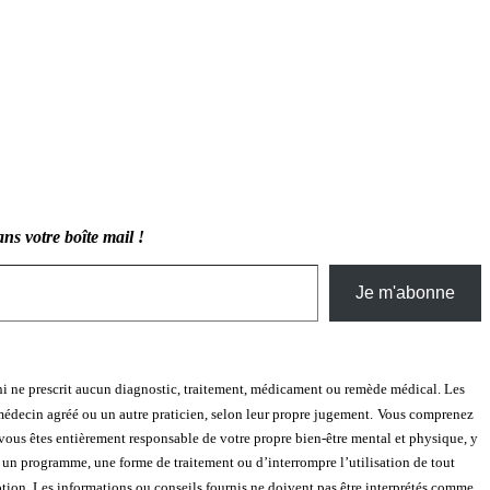
ns votre boîte mail !
Je m'abonne
ni ne prescrit aucun diagnostic, traitement, médicament ou remède médical. Les
médecin agréé ou un autre praticien, selon leur propre jugement.
Vous comprenez
 vous êtes entièrement responsable de votre propre bien-être mental et physique, y
un programme, une forme de traitement ou d’interrompre l’utilisation de tout
ption. Les informations ou conseils fournis ne doivent pas être interprétés comme