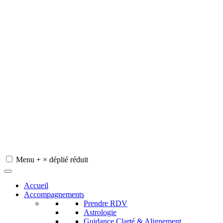
Menu
+
×
déplié
réduit
Redeviens-toi
Accueil
Accompagnements
Prendre RDV
Astrologie
Guidance Clarté & Alignement