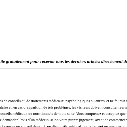
te gratuitement pour recevoir tous les derniers articles directement da
s de conseils ou de traitements médicaux, psychologiques ou autres, et ne fournit 
ise et, en cas d’apparition de tels problèmes, les visiteurs doivent consulter leur 
es conseils médicaux ou nutritionnels de toute sorte. Vous comprenez et acceptez que
de demander l’avis d’un médecin, selon votre propre jugement, avant de commencer 
prété comme un conseil de santé, un diagnostic médical, un traitement ou une prescri